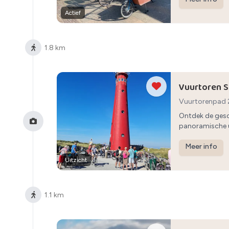
Actief
1.8 km
Vuurtoren 
Vuurtorenpad 
30min
Ontdek de gesc
panoramische u
Meer info
Uitzicht
1.1 km