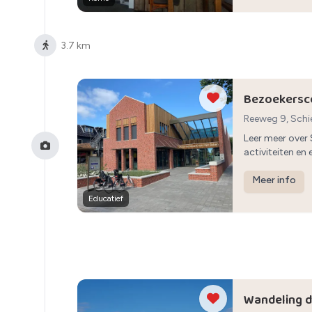
3.7 km
Bezoekersc
Reeweg 9, Sch
Leer meer over 
activiteiten en 
Meer info
Educatief
Wandeling d