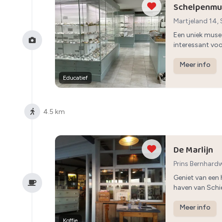
Schelpenmu
Martjeland 14
Een uniek muse
interessant voo
Meer info
Educatief
4.5 km
De Marlijn
Prins Bernhar
Geniet van een 
haven van Sch
Meer info
Koffie