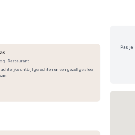
Pas je 
las
oog
·
Restaurant
chtelijke ontbijtgerechten en een gezellige sfeer
zin.