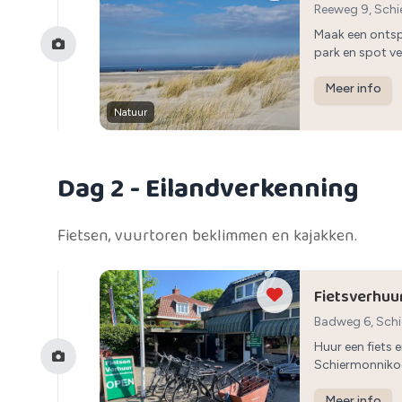
Reeweg 9, Sch
Maak een ontsp
park en spot ve
Meer info
Natuur
Dag 2
- Eilandverkenning
Fietsen, vuurtoren beklimmen en kajakken.
Fietsverhuu
Badweg 6, Sch
Huur een fiets
Schiermonniko
Meer info