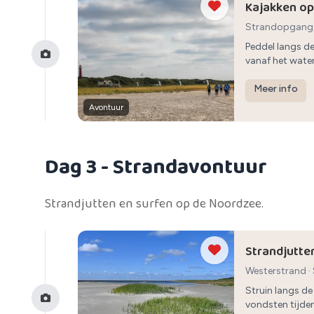
Kajakken o
Strandopgang,
uur
Peddel langs de
vanaf het water
Meer info
Avontuur
Dag 3
- Strandavontuur
Strandjutten en surfen op de Noordzee.
Strandjutte
Westerstrand
·
Struin langs de
vondsten tijden