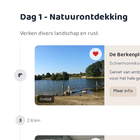
Dag 1
- Natuurontdekking
Verken divers landschap en rust.
De Berkenp
Schiermonnik
Geniet van amba
voor het hele ge
Meer info
Ontbijt
2.6 km