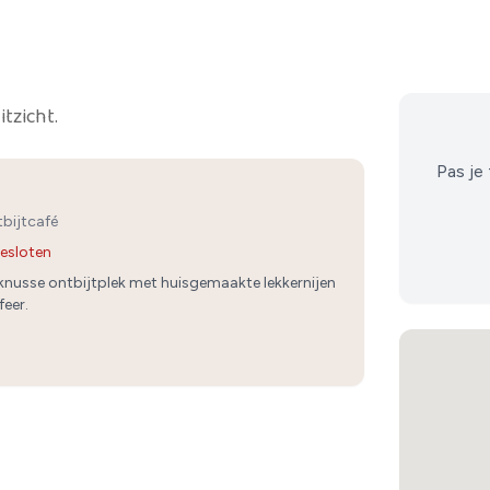
tzicht.
Pas je 
bijtcafé
esloten
 knusse ontbijtplek met huisgemaakte lekkernijen
feer.