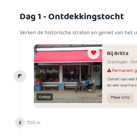
Dag 1
- Ontdekkingstocht
Verken de historische straten en geniet van het ui
Bij Britta
Groningen
·
Ont
Permanent g
Geniet van een
en een warme s
Ontbijt
Meer info
700 m