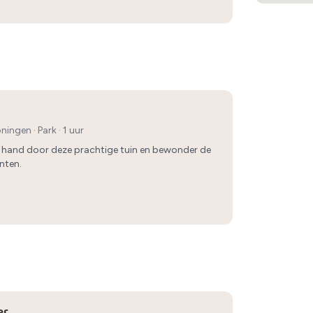
roningen
·
Park
· 1 uur
 hand door deze prachtige tuin en bewonder de
nten.
er