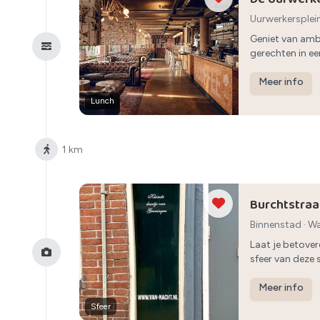
Uurwerkersplei
Geniet van amb
gerechten in ee
Meer info
Lunch
1 km
Burchtstraa
Binnenstad
·
Wa
Laat je betove
sfeer van deze 
Meer info
Sfeer