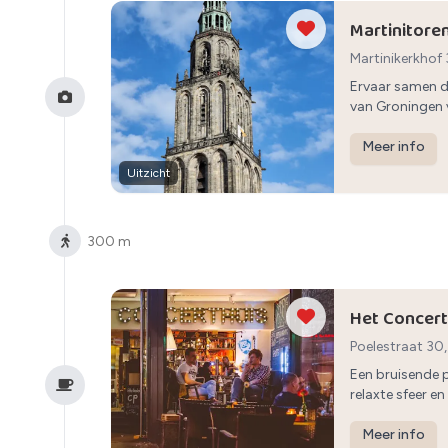
Martinitore
Martinikerkhof
Ervaar samen 
van Groningen 
Meer info
Uitzicht
300 m
Het Concert
Poelestraat 30
Een bruisende p
relaxte sfeer e
Meer info