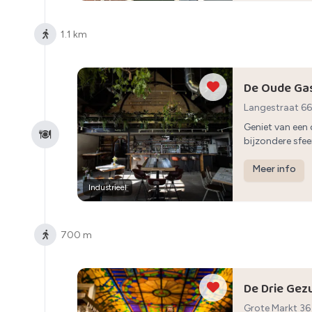
1.1 km
De Oude Ga
Langestraat 66
Geniet van een c
bijzondere sfee
Meer info
Industrieel
700 m
De Drie Gez
Grote Markt 36