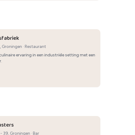
sfabriek
, Groningen
·
Restaurant
ulinaire ervaring in een industriële setting met een
r.
usters
 - 39, Groningen
·
Bar