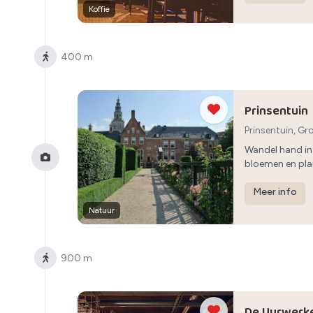
Koffie
400 m
Prinsentuin
Prinsentuin, G
Wandel hand in
bloemen en pla
Meer info
Natuur
900 m
De Uurwerk