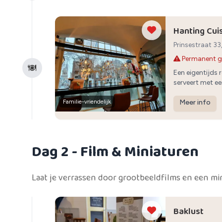
Hanting Cui
Prinsestraat 3
Permanent g
Een eigentijds
serveert met ee
verfijnde smak
Familie-vriendelijk
Meer info
Dag 2
- Film & Miniaturen
Laat je verrassen door grootbeeldfilms en een mi
Baklust