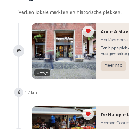
Verken lokale markten en historische plekken.
Anne & Max
Het Kantoor va
Breakfast Café
Een hippe plek 
huisgemaakte ge
Meer info
Ontbijt
1.7 km
De Haagse 
Herman Coster