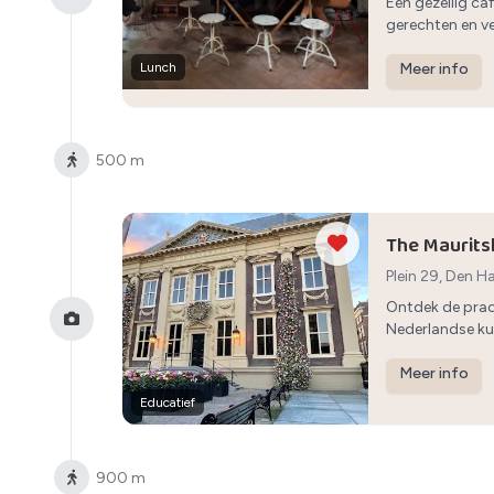
Een gezellig ca
gerechten en ver
Lunch
Meer info
500 m
The Maurits
Plein 29, Den 
Ontdek de prach
Nederlandse ku
Meer info
Educatief
900 m