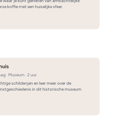
fé waar je kunt genieten van ambachtelijke
se koffie met een huiselijke sfeer.
huis
Haag
·
Museum
· 2 uur
tige schilderijen en leer meer over de
nstgeschiedenis in dit historische museum.