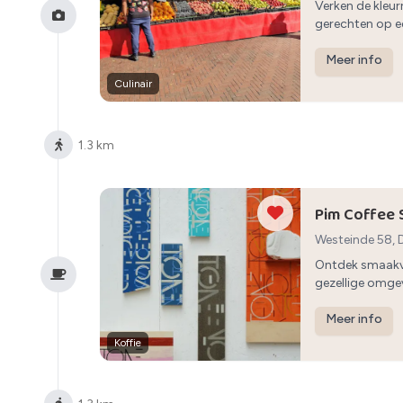
Verken de kleur
gerechten op e
Meer info
Culinair
1.3 km
Pim Coffee 
Westeinde 58,
Ontdek smaakvo
gezellige omge
Meer info
Koffie