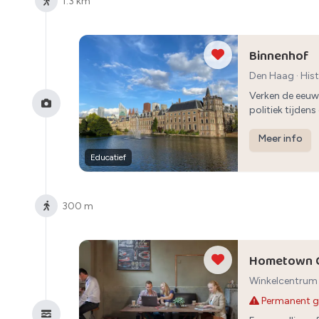
1.3 km
Binnenhof
Den Haag
·
His
Verken de eeuw
politiek tijden
Meer info
Educatief
300 m
Hometown C
Winkelcentrum 
Permanent g