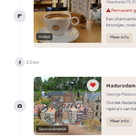
Veenkade 19, 
Permanent g
Een charmante 
broodjes, crois
Ontbijt
Meer info
2.2 km
Madurodam
George Maduro
Ontdek Nederlan
replica's van 
Meer info
Gezinsvriendelijk