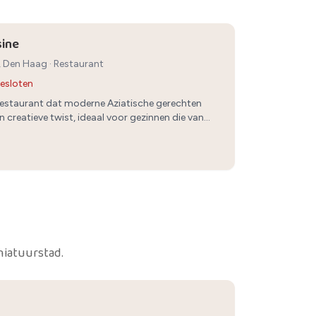
sine
3, Den Haag
·
Restaurant
esloten
 restaurant dat moderne Aziatische gerechten
n creatieve twist, ideaal voor gezinnen die van
en houden.
niatuurstad.