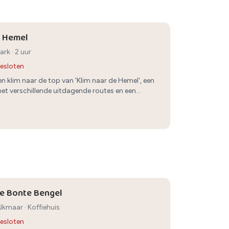
e Hemel
park
· 2 uur
esloten
 en klim naar de top van 'Klim naar de Hemel', een
et verschillende uitdagende routes en een
uitzicht over Alkmaar.
de Bonte Bengel
 Alkmaar
·
Koffiehuis
esloten