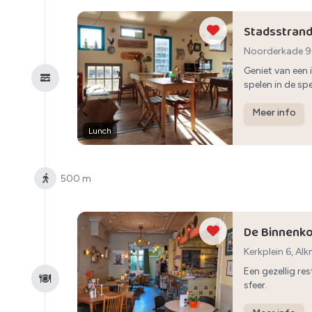
Stadsstrand
Noorderkade 9
Geniet van een 
spelen in de spe
Meer info
Lunch
500 m
De Binnenk
Kerkplein 6, Al
Een gezellig re
sfeer.