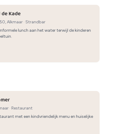
 de Kade
50, Alkmaar
·
Strandbar
informele lunch aan het water terwijl de kinderen
eltuin.
omer
kmaar
·
Restaurant
staurant met een kindvriendelijk menu en huiselijke