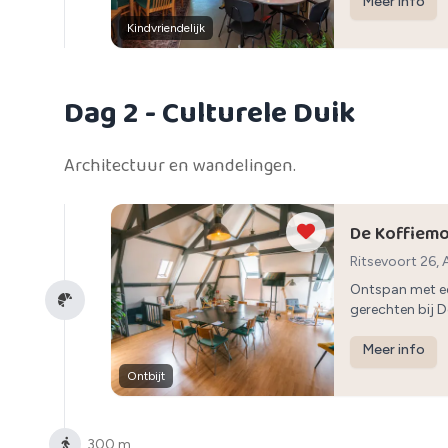
Meer info
Kindvriendelijk
Dag 2
- Culturele Duik
Architectuur en wandelingen.
De Koffiem
Ritsevoort 26,
Ontspan met ee
gerechten bij D
Meer info
Ontbijt
300 m