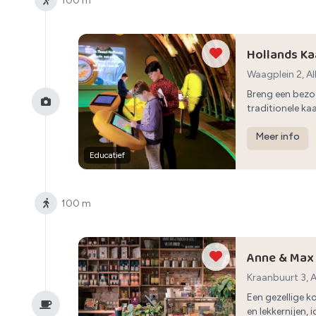
100 m
Hollands K
Waagplein 2, 
Breng een bezo
traditionele ka
cultuur.
Meer info
Educatief
100 m
Anne & Max
Kraanbuurt 3, 
Een gezellige k
en lekkernijen,