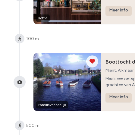
genieten van ee
Meer info
Koffie
100 m
Boottocht d
Mient, Alkmaar
Maak een ontsp
grachten van A
langs de water
Meer info
Familievriendelijk
500 m