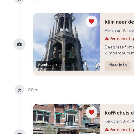
Klim naar d
Alkmaar
·
Klim
Permanent g
Daag jezelf uit
klimparcours m
adembenemend 
Avontuurlijk
Meer info
100 m
Koffiehuis 
Kerkplein 3-4,
Permanent g