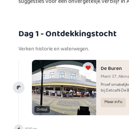
suggesties voor een onvergetelijk verblijf in
Dag 1
- Ontdekkingstocht
Verken historie en waterwegen.
De Buren
Mient 37, Alkm
Proef smakelij
bij Eetcafé De 
Meer info
Ontbijt