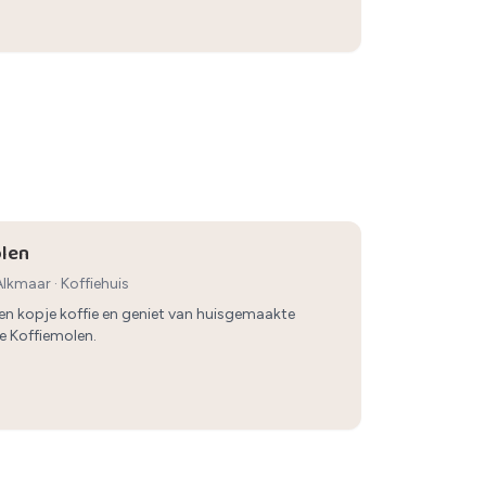
olen
 Alkmaar
·
Koffiehuis
n kopje koffie en geniet van huisgemaakte
e Koffiemolen.