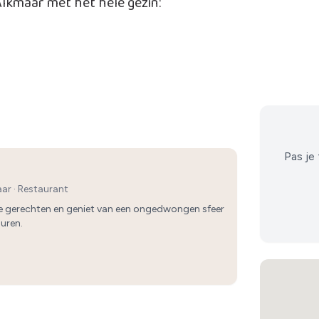
 Alkmaar met het hele gezin:
Pas je 
aar
·
Restaurant
ke gerechten en geniet van een ongedwongen sfeer
Buren.